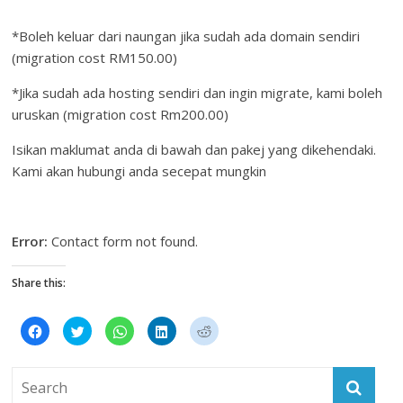
*Boleh keluar dari naungan jika sudah ada domain sendiri
(migration cost RM150.00)
*Jika sudah ada hosting sendiri dan ingin migrate, kami boleh
uruskan (migration cost Rm200.00)
Isikan maklumat anda di bawah dan pakej yang dikehendaki.
Kami akan hubungi anda secepat mungkin
Error:
Contact form not found.
Share this:
C
C
C
C
C
l
l
l
l
l
i
i
i
i
i
c
c
c
c
c
k
k
k
k
k
t
t
t
t
t
o
o
o
o
o