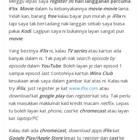
Minggu lepas saya
register
30 hari langganan percuma
iFlix
.
Movie
dalam tu kebanyakannya
movie-movie
lama.
Yelah kan, barang
free
kalau bayar pun murah je
iFlix
ni
tapi saya tak bercadang nak langgan sebab saya biasa
pakai
Kodi
. Lagipun saya ni bukannya layan sangat pun
movie
.
Yang bestnya
iFlix
ni, kalau
TV series
atau kartun ada
banyak dalam ni. Tak payah nak
search episode by
episode
dalam
YouTube
. Boleh layan je dari episod 1
sampai episod
last
. Contohnya kartun
Winx Club
kesukaan anak saya dalam gambar
kat
atas ni. Kalau nak
try
iFlix
, just register je kat
www.iflix.com
atau
download
kat
google play
dan
register
kat situ. Tak perlu
nak masukkan maklumat kad kredit macam
netflix
. Lepas
tu boleh layan kat
phone
,
cast
ke
chromecast
atau layan
kat
laptop/PC
.
Kalau dah ada
chromecast
,
download apps
iFlix
kat
Google Play/Apple Store
lepas tu
register
dan
cast
ke