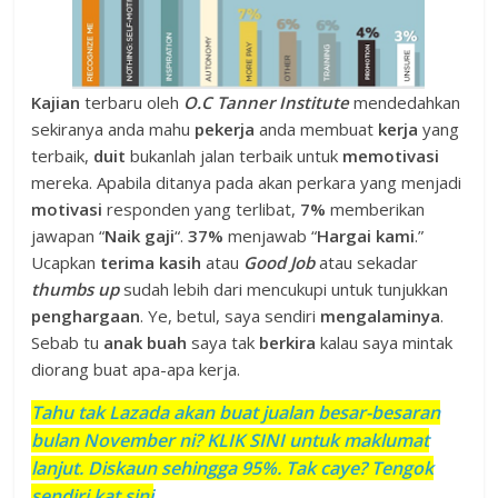
Kajian
terbaru oleh
O.C Tanner Institute
mendedahkan
sekiranya anda mahu
pekerja
anda membuat
kerja
yang
terbaik,
duit
bukanlah jalan terbaik untuk
memotivasi
mereka. Apabila ditanya pada akan perkara yang menjadi
motivasi
responden yang terlibat,
7%
memberikan
jawapan “
Naik gaji
“.
37%
menjawab “
Hargai kami
.”
Ucapkan
terima kasih
atau
Good Job
atau sekadar
thumbs up
sudah lebih dari mencukupi untuk tunjukkan
penghargaan
. Ye, betul, saya sendiri
mengalaminya
.
Sebab tu
anak buah
saya tak
berkira
kalau saya mintak
diorang buat apa-apa kerja.
Tahu tak Lazada akan buat jualan besar-besaran
bulan November ni? KLIK SINI untuk maklumat
lanjut. Diskaun sehingga 95%. Tak caye? Tengok
sendiri kat sini