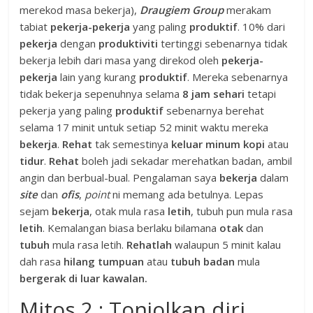
merekod masa bekerja),
Draugiem
Group
merakam
tabiat
pekerja-pekerja
yang paling
produktif
. 10% dari
pekerja
dengan
produktiviti
tertinggi sebenarnya tidak
bekerja lebih dari masa yang direkod oleh
pekerja-
pekerja
lain yang kurang
produktif
. Mereka sebenarnya
tidak bekerja sepenuhnya selama
8 jam sehari
tetapi
pekerja yang paling
produktif
sebenarnya berehat
selama 17 minit untuk setiap 52 minit waktu mereka
bekerja
.
Rehat
tak semestinya
keluar minum kopi
atau
tidur
.
Rehat
boleh jadi sekadar merehatkan badan, ambil
angin dan berbual-bual. Pengalaman saya
bekerja
dalam
site
dan
ofis
,
point
ni memang ada betulnya. Lepas
sejam
bekerja
, otak mula rasa
letih
, tubuh pun mula rasa
letih
. Kemalangan biasa berlaku bilamana
otak
dan
tubuh
mula rasa letih.
Rehatlah
walaupun 5 minit kalau
dah rasa
hilang tumpuan
atau
tubuh badan
mula
bergerak di luar kawalan.
Mitos 2 : Tonjolkan diri