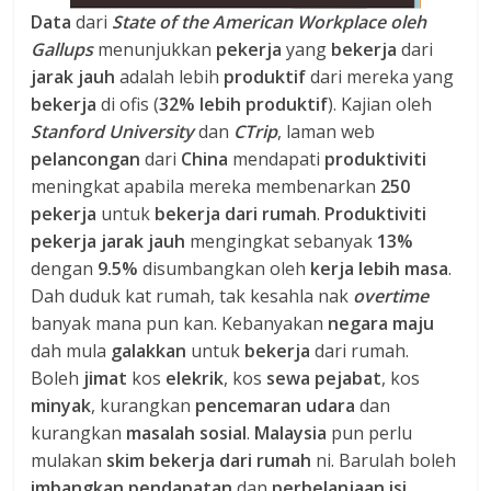
Data
dari
State of the American Workplace oleh
Gallups
menunjukkan
pekerja
yang
bekerja
dari
jarak jauh
adalah lebih
produktif
dari mereka yang
bekerja
di ofis (
32% lebih produktif
). Kajian oleh
Stanford University
dan
CTrip
, laman web
pelancongan
dari
China
mendapati
produktiviti
meningkat apabila mereka membenarkan
250
pekerja
untuk
bekerja dari rumah
.
Produktiviti
pekerja jarak jauh
mengingkat sebanyak
13%
dengan
9.5%
disumbangkan oleh
kerja lebih masa
.
Dah duduk kat rumah, tak kesahla nak
overtime
banyak mana pun kan. Kebanyakan
negara maju
dah mula
galakkan
untuk
bekerja
dari rumah.
Boleh
jimat
kos
elekrik
, kos
sewa pejabat
, kos
minyak
, kurangkan
pencemaran udara
dan
kurangkan
masalah sosial
.
Malaysia
pun perlu
mulakan
skim bekerja dari rumah
ni. Barulah boleh
imbangkan pendapatan
dan
perbelanjaan isi