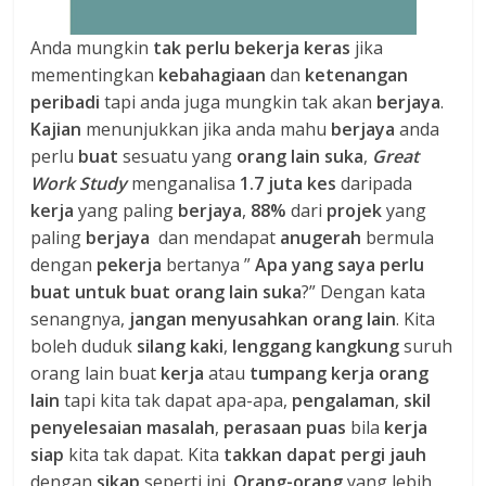
Anda mungkin
tak perlu bekerja keras
jika
mementingkan
kebahagiaan
dan
ketenangan
peribadi
tapi anda juga mungkin tak akan
berjaya
.
Kajian
menunjukkan jika anda mahu
berjaya
anda
perlu
buat
sesuatu yang
orang lain suka
,
Great
Work Study
menganalisa
1.7 juta kes
daripada
kerja
yang paling
berjaya
,
88%
dari
projek
yang
paling
berjaya
dan mendapat
anugerah
bermula
dengan
pekerja
bertanya ”
Apa yang saya perlu
buat untuk buat orang lain suka
?” Dengan kata
senangnya,
jangan menyusahkan orang lain
. Kita
boleh duduk
silang kaki
,
lenggang kangkung
suruh
orang lain buat
kerja
atau
tumpang kerja orang
lain
tapi kita tak dapat apa-apa,
pengalaman
,
skil
penyelesaian masalah
,
perasaan puas
bila
kerja
siap
kita tak dapat. Kita
takkan dapat pergi jauh
dengan
sikap
seperti ini.
Orang-orang
yang lebih