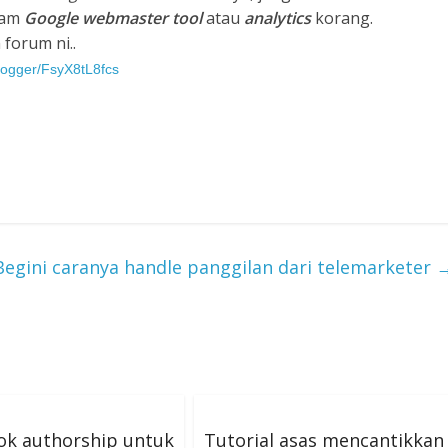
lam
Google webmaster tool
atau
analytics
korang.
 forum ni..
logger/FsyX8tL8fcs
Begini caranya handle panggilan dari telemarketer
ok authorship untuk
Tutorial asas mencantikkan