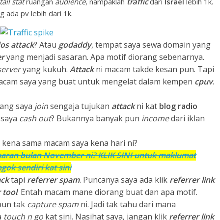
tail stat
ruangan
audience
, nampaklah
traffic
dari
Israel
lebih 1k.
 ada pv lebih dari 1k.
os attack
? Atau
godaddy
, tempat saya sewa domain yang
er
yang menjadi sasaran. Apa motif diorang sebenarnya.
server
yang kukuh.
Attack
ni macam takde kesan pun. Tapi
acam saya yang buat untuk mengelat dalam kempen
cpuv
.
yang saya
join
sengaja tujukan
attack
ni kat
blog radio
 saya
cash
out
? Bukannya banyak pun
income
dari iklan
g kena sama macam saya kena hari ni?
esaran bulan November ni? KLIK SINI untuk maklumat
gok sendiri kat sini
ack
tapi
referrer spam
. Puncanya saya ada klik
referrer link
 tool
. Entah macam mane diorang buat dan apa motif.
pun tak
capture spam
ni. Jadi tak tahu dari mana
a
touch n go
kat sini. Nasihat saya, jangan klik
referrer link