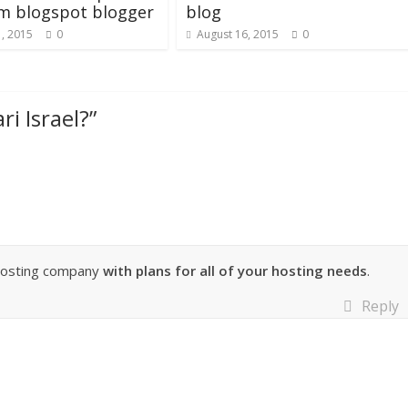
m blogspot blogger
blog
, 2015
0
August 16, 2015
0
ri Israel?
”
-hosting company
with plans for all of your hosting needs
.
Reply