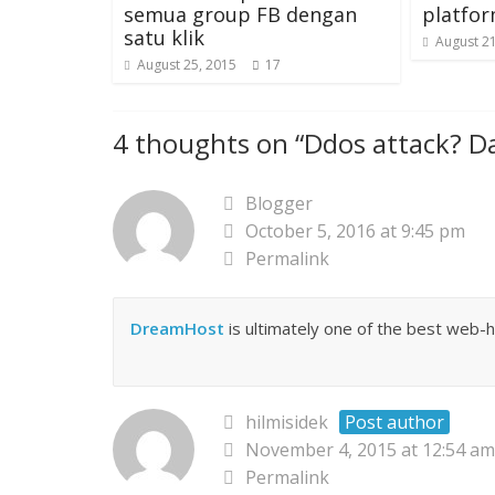
p
e
p
p
n
semua group FB dengan
platfor
e
n
e
e
s
n
s
n
n
i
satu klik
August 21
s
i
s
s
n
i
n
i
i
n
August 25, 2015
17
n
n
n
n
e
n
e
n
n
w
e
w
e
e
w
w
w
w
w
i
w
i
w
w
n
4 thoughts on “
Ddos attack? Da
i
n
i
i
d
n
d
n
n
o
d
o
d
d
w
o
w
o
o
)
w
)
w
w
Blogger
)
)
)
October 5, 2016 at 9:45 pm
Permalink
DreamHost
is ultimately one of the best web
hilmisidek
Post author
November 4, 2015 at 12:54 am
Permalink