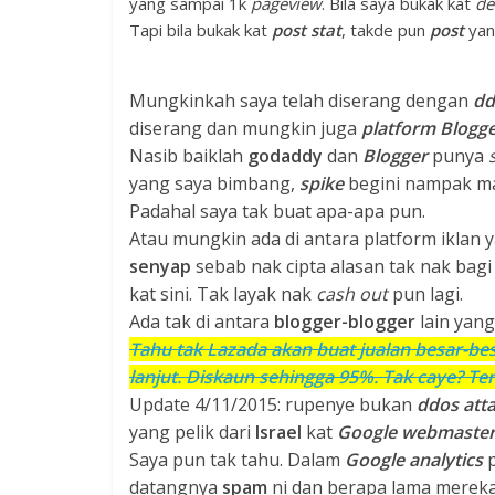
yang sampai 1k
pageview
. Bila saya bukak kat
de
Tapi bila bukak kat
post
stat
, takde pun
post
yang
Mungkinkah saya telah diserang dengan
dd
diserang dan mungkin juga
platform Blogg
Nasib baiklah
godaddy
dan
Blogger
punya
yang saya bimbang,
spike
begini nampak m
Padahal saya tak buat apa-apa pun.
Atau mungkin ada di antara platform iklan 
senyap
sebab nak cipta alasan tak nak bagi
kat sini. Tak layak nak
cash out
pun lagi.
Ada tak di antara
blogger-blogger
lain yan
Tahu tak Lazada akan buat jualan besar-b
lanjut. Diskaun sehingga 95%. Tak caye? Ten
Update 4/11/2015: rupenye bukan
ddos att
yang pelik dari
Israel
kat
Google webmaster
Saya pun tak tahu. Dalam
Google analytics
datangnya
spam
ni dan berapa lama merek