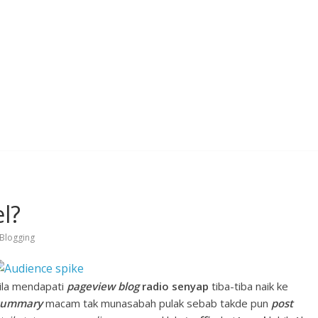
el?
Blogging
bila mendapati
pageview
blog
radio
senyap
tiba-tiba naik ke
summary
macam tak munasabah pulak sebab takde pun
post