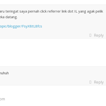
 teringat saya pernah click referrer link dot IL yang agak pelik
eka datang.
opic/blogger/FsyX8tL8fcs
Reply
 huhuh
Reply
 pm