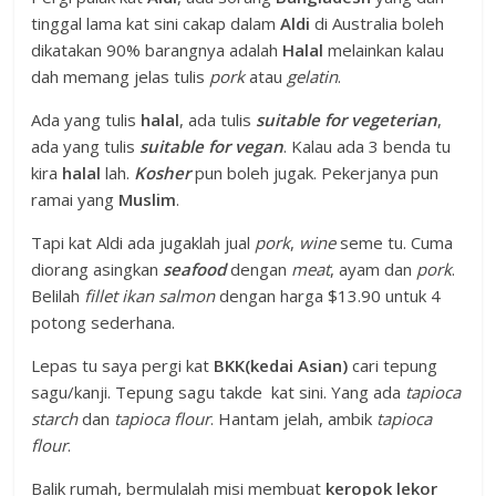
tinggal lama kat sini cakap dalam
Aldi
di Australia boleh
dikatakan 90% barangnya adalah
Halal
melainkan kalau
dah memang jelas tulis
pork
atau
gelatin
.
Ada yang tulis
halal
, ada tulis
suitable for vegeterian
,
ada yang tulis
suitable for vegan
. Kalau ada 3 benda tu
kira
halal
lah.
Kosher
pun boleh jugak. Pekerjanya pun
ramai yang
Muslim
.
Tapi kat Aldi ada jugaklah jual
pork
,
wine
seme tu. Cuma
diorang asingkan
seafood
dengan
meat
, ayam dan
pork
.
Belilah
fillet ikan salmon
dengan harga $13.90 untuk 4
potong sederhana.
Lepas tu saya pergi kat
BKK(kedai Asian)
cari tepung
sagu/kanji. Tepung sagu takde kat sini. Yang ada
tapioca
starch
dan
tapioca flour
. Hantam jelah, ambik
tapioca
flour
.
Balik rumah, bermulalah misi membuat
keropok lekor