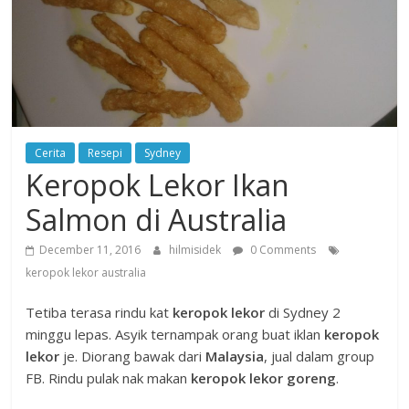
Cerita
Resepi
Sydney
Keropok Lekor Ikan
Salmon di Australia
December 11, 2016
hilmisidek
0 Comments
keropok lekor australia
Tetiba terasa rindu kat
keropok lekor
di Sydney 2
minggu lepas. Asyik ternampak orang buat iklan
keropok
lekor
je. Diorang bawak dari
Malaysia
, jual dalam group
FB. Rindu pulak nak makan
keropok lekor
goreng
.