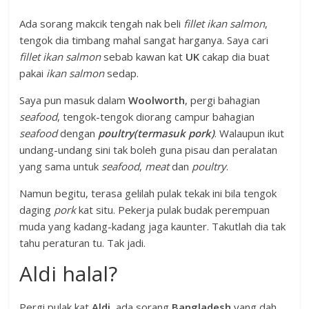
Ada sorang makcik tengah nak beli
fillet
ikan salmon
,
tengok dia timbang mahal sangat harganya. Saya cari
fillet ikan salmon
sebab kawan kat
UK
cakap dia buat
pakai
ikan salmon
sedap.
Saya pun masuk dalam
Woolworth
, pergi bahagian
seafood
, tengok-tengok diorang campur bahagian
seafood
dengan
poultry(termasuk pork)
. Walaupun ikut
undang-undang sini tak boleh guna pisau dan peralatan
yang sama untuk
seafood
,
meat
dan
poultry
.
Namun begitu, terasa gelilah pulak tekak ini bila tengok
daging
pork
kat situ. Pekerja pulak budak perempuan
muda yang kadang-kadang jaga kaunter. Takutlah dia tak
tahu peraturan tu. Tak jadi.
Aldi halal?
Pergi pulak kat
Aldi
, ada sorang
Bangladesh
yang dah